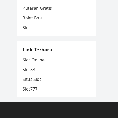
Putaran Gratis
Rolet Bola
Slot
Link Terbaru
Slot Online
Slot88
Situs Slot
Slot777