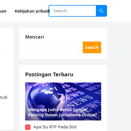
uan
Kebijakan pribadi
Mencari
Search
Postingan Terbaru
asuk
Mengapa Judul Berita Sangat
Penting Dalam Jurnalisme Online?
Apa Itu RTP Pada Slot
1