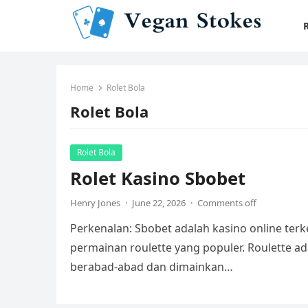
Home
Rolet Bola
Rolet Bola
Rolet Bola
Rolet Kasino Sbobet
Henry Jones
·
June 22, 2026
·
Comments off
Perkenalan: Sbobet adalah kasino online t
permainan roulette yang populer. Roulette 
berabad-abad dan dimainkan…