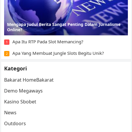
Mengapa Judul Berita Sangat Penting Dalam Jurnalisme
Online?
Apa Itu RTP Pada Slot Memancing?
1
Apa Yang Membuat Jungle Slots Begitu Unik?
2
Kategori
Bakarat HomeBakarat
Demo Megaways
Kasino Sbobet
News
Outdoors