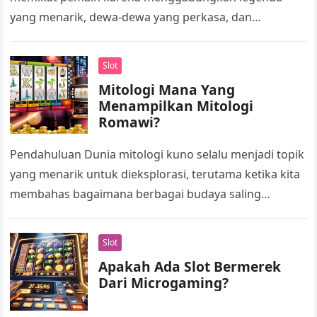
yang menarik, dewa-dewa yang perkasa, dan
petualangan epik dengan gameplay yang seru.
Terinspirasi oleh peradaban kuno…
Slot
Mitologi Mana Yang
Menampilkan Mitologi
Romawi?
Pendahuluan Dunia mitologi kuno selalu menjadi topik
yang menarik untuk dieksplorasi, terutama ketika kita
membahas bagaimana berbagai budaya saling
mempengaruhi satu sama lain melalui perdagangan,
penaklukan, dan…
Slot
Apakah Ada Slot Bermerek
Dari Microgaming?