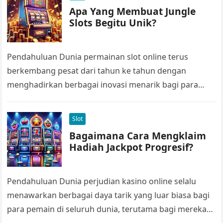
Apa Yang Membuat Jungle
Slots Begitu Unik?
Pendahuluan Dunia permainan slot online terus
berkembang pesat dari tahun ke tahun dengan
menghadirkan berbagai inovasi menarik bagi para
pemainnya di seluruh dunia termasuk di Indonesia.
Di…
Slot
Bagaimana Cara Mengklaim
Hadiah Jackpot Progresif?
Pendahuluan Dunia perjudian kasino online selalu
menawarkan berbagai daya tarik yang luar biasa bagi
para pemain di seluruh dunia, terutama bagi mereka