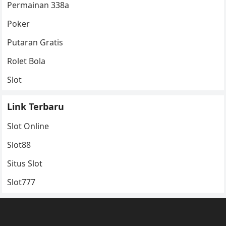
Permainan 338a
Poker
Putaran Gratis
Rolet Bola
Slot
Link Terbaru
Slot Online
Slot88
Situs Slot
Slot777