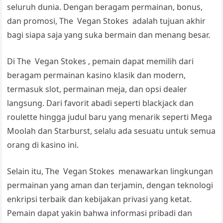
seluruh dunia. Dengan beragam permainan, bonus,
dan promosi, The Vegan Stokes adalah tujuan akhir
bagi siapa saja yang suka bermain dan menang besar.
Di The Vegan Stokes , pemain dapat memilih dari
beragam permainan kasino klasik dan modern,
termasuk slot, permainan meja, dan opsi dealer
langsung. Dari favorit abadi seperti blackjack dan
roulette hingga judul baru yang menarik seperti Mega
Moolah dan Starburst, selalu ada sesuatu untuk semua
orang di kasino ini.
Selain itu, The Vegan Stokes menawarkan lingkungan
permainan yang aman dan terjamin, dengan teknologi
enkripsi terbaik dan kebijakan privasi yang ketat.
Pemain dapat yakin bahwa informasi pribadi dan