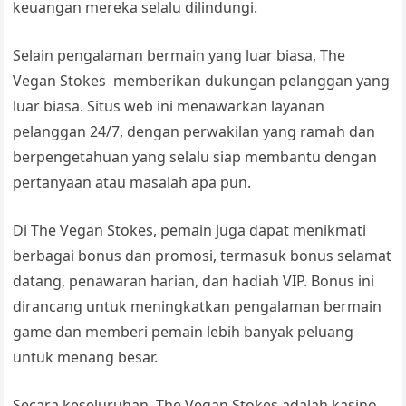
keuangan mereka selalu dilindungi.
Selain pengalaman bermain yang luar biasa, The
Vegan Stokes memberikan dukungan pelanggan yang
luar biasa. Situs web ini menawarkan layanan
pelanggan 24/7, dengan perwakilan yang ramah dan
berpengetahuan yang selalu siap membantu dengan
pertanyaan atau masalah apa pun.
Di The Vegan Stokes, pemain juga dapat menikmati
berbagai bonus dan promosi, termasuk bonus selamat
datang, penawaran harian, dan hadiah VIP. Bonus ini
dirancang untuk meningkatkan pengalaman bermain
game dan memberi pemain lebih banyak peluang
untuk menang besar.
Secara keseluruhan, The Vegan Stokes adalah kasino