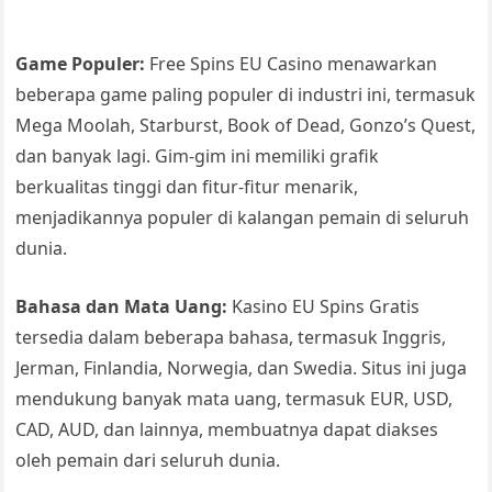
Game Populer:
Free Spins EU Casino menawarkan
beberapa game paling populer di industri ini, termasuk
Mega Moolah, Starburst, Book of Dead, Gonzo’s Quest,
dan banyak lagi. Gim-gim ini memiliki grafik
berkualitas tinggi dan fitur-fitur menarik,
menjadikannya populer di kalangan pemain di seluruh
dunia.
Bahasa dan Mata Uang:
Kasino EU Spins Gratis
tersedia dalam beberapa bahasa, termasuk Inggris,
Jerman, Finlandia, Norwegia, dan Swedia. Situs ini juga
mendukung banyak mata uang, termasuk EUR, USD,
CAD, AUD, dan lainnya, membuatnya dapat diakses
oleh pemain dari seluruh dunia.