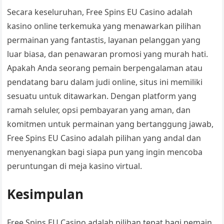
Secara keseluruhan, Free Spins EU Casino adalah
kasino online terkemuka yang menawarkan pilihan
permainan yang fantastis, layanan pelanggan yang
luar biasa, dan penawaran promosi yang murah hati.
Apakah Anda seorang pemain berpengalaman atau
pendatang baru dalam judi online, situs ini memiliki
sesuatu untuk ditawarkan. Dengan platform yang
ramah seluler, opsi pembayaran yang aman, dan
komitmen untuk permainan yang bertanggung jawab,
Free Spins EU Casino adalah pilihan yang andal dan
menyenangkan bagi siapa pun yang ingin mencoba
peruntungan di meja kasino virtual.
Kesimpulan
Free Spins EU Casino adalah pilihan tepat bagi pemain