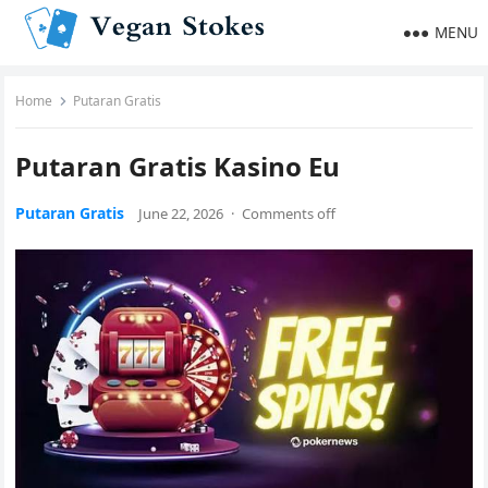
MENU
Home
Putaran Gratis
Putaran Gratis Kasino Eu
Putaran Gratis
June 22, 2026
·
Comments off