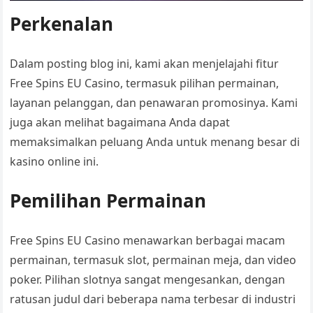
Perkenalan
Dalam posting blog ini, kami akan menjelajahi fitur
Free Spins EU Casino, termasuk pilihan permainan,
layanan pelanggan, dan penawaran promosinya. Kami
juga akan melihat bagaimana Anda dapat
memaksimalkan peluang Anda untuk menang besar di
kasino online ini.
Pemilihan Permainan
Free Spins EU Casino menawarkan berbagai macam
permainan, termasuk slot, permainan meja, dan video
poker. Pilihan slotnya sangat mengesankan, dengan
ratusan judul dari beberapa nama terbesar di industri