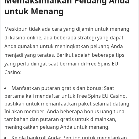
Memaksimalkan Peluang Anda
untuk Menang
Meskipun tidak ada cara yang dijamin untuk menang
di kasino online, ada beberapa strategi yang dapat
Anda gunakan untuk meningkatkan peluang Anda
menjadi yang teratas. Berikut adalah beberapa tips
yang perlu diingat saat bermain di Free Spins EU
Casino:
Manfaatkan putaran gratis dan bonus: Saat
pertama kali mendaftar untuk Free Spins EU Casino,
pastikan untuk memanfaatkan paket selamat datang.
Ini akan memberi Anda beberapa bonus uang tunai
tambahan dan putaran gratis untuk dimainkan,
meningkatkan peluang Anda untuk menang.
Kelola bankroll Anda: Penting untuk menetapkan