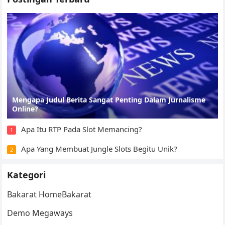
Mengapa Judul Berita Sangat Penting Dalam Jurnalisme
Online?
Apa Itu RTP Pada Slot Memancing?
1
Apa Yang Membuat Jungle Slots Begitu Unik?
2
Kategori
Bakarat HomeBakarat
Demo Megaways