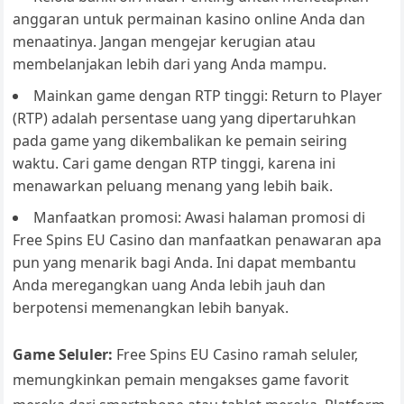
anggaran untuk permainan kasino online Anda dan
menaatinya. Jangan mengejar kerugian atau
membelanjakan lebih dari yang Anda mampu.
Mainkan game dengan RTP tinggi: Return to Player
(RTP) adalah persentase uang yang dipertaruhkan
pada game yang dikembalikan ke pemain seiring
waktu. Cari game dengan RTP tinggi, karena ini
menawarkan peluang menang yang lebih baik.
Manfaatkan promosi: Awasi halaman promosi di
Free Spins EU Casino dan manfaatkan penawaran apa
pun yang menarik bagi Anda. Ini dapat membantu
Anda meregangkan uang Anda lebih jauh dan
berpotensi memenangkan lebih banyak.
Game Seluler:
Free Spins EU Casino ramah seluler,
memungkinkan pemain mengakses game favorit