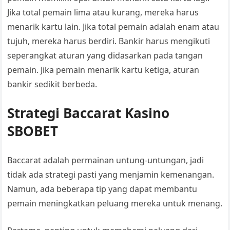
Jika total pemain lima atau kurang, mereka harus
menarik kartu lain. Jika total pemain adalah enam atau
tujuh, mereka harus berdiri. Bankir harus mengikuti
seperangkat aturan yang didasarkan pada tangan
pemain. Jika pemain menarik kartu ketiga, aturan
bankir sedikit berbeda.
Strategi Baccarat Kasino
SBOBET
Baccarat adalah permainan untung-untungan, jadi
tidak ada strategi pasti yang menjamin kemenangan.
Namun, ada beberapa tip yang dapat membantu
pemain meningkatkan peluang mereka untuk menang.