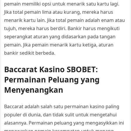
pemain memiliki opsi untuk menarik satu kartu lagi.
Jika total pemain lima atau kurang, mereka harus
menarik kartu lain. Jika total pemain adalah enam atau
tujuh, mereka harus berdiri. Bankir harus mengikuti
seperangkat aturan yang didasarkan pada tangan
pemain. Jika pemain menarik kartu ketiga, aturan
bankir sedikit berbeda.
Baccarat Kasino SBOBET:
Permainan Peluang yang
Menyenangkan
Baccarat adalah salah satu permainan kasino paling
populer di dunia, dan tidak sulit untuk mengetahui
alasannya. Permainan peluang yang mengasyikkan ini