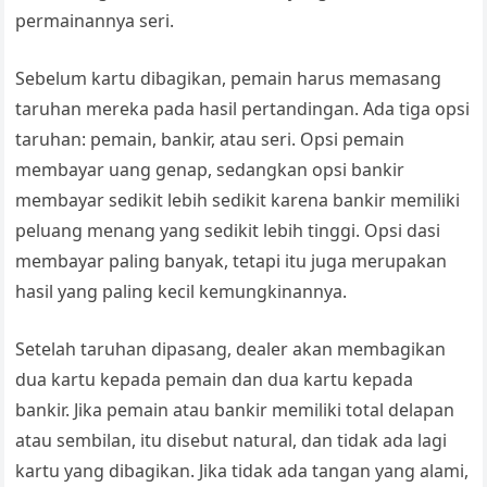
permainannya seri.
Sebelum kartu dibagikan, pemain harus memasang
taruhan mereka pada hasil pertandingan. Ada tiga opsi
taruhan: pemain, bankir, atau seri. Opsi pemain
membayar uang genap, sedangkan opsi bankir
membayar sedikit lebih sedikit karena bankir memiliki
peluang menang yang sedikit lebih tinggi. Opsi dasi
membayar paling banyak, tetapi itu juga merupakan
hasil yang paling kecil kemungkinannya.
Setelah taruhan dipasang, dealer akan membagikan
dua kartu kepada pemain dan dua kartu kepada
bankir. Jika pemain atau bankir memiliki total delapan
atau sembilan, itu disebut natural, dan tidak ada lagi
kartu yang dibagikan. Jika tidak ada tangan yang alami,