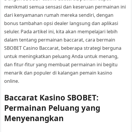
menikmati semua sensasi dan keseruan permainan ini
dari kenyamanan rumah mereka sendiri, dengan
bonus tambahan opsi dealer langsung dan aplikasi
seluler. Pada artikel ini, kita akan mempelajari lebih
dalam tentang permainan baccarat, cara bermain
SBOBET Casino Baccarat, beberapa strategi berguna
untuk meningkatkan peluang Anda untuk menang,
dan fitur-fitur yang membuat permainan ini begitu
menarik dan populer di kalangan pemain kasino
online.
Baccarat Kasino SBOBET:
Permainan Peluang yang
Menyenangkan