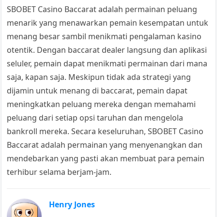
SBOBET Casino Baccarat adalah permainan peluang
menarik yang menawarkan pemain kesempatan untuk
menang besar sambil menikmati pengalaman kasino
otentik. Dengan baccarat dealer langsung dan aplikasi
seluler, pemain dapat menikmati permainan dari mana
saja, kapan saja. Meskipun tidak ada strategi yang
dijamin untuk menang di baccarat, pemain dapat
meningkatkan peluang mereka dengan memahami
peluang dari setiap opsi taruhan dan mengelola
bankroll mereka. Secara keseluruhan, SBOBET Casino
Baccarat adalah permainan yang menyenangkan dan
mendebarkan yang pasti akan membuat para pemain
terhibur selama berjam-jam.
Henry Jones