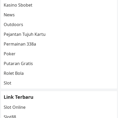
Kasino Sbobet
News
Outdoors
Pejantan Tujuh Kartu
Permainan 338a
Poker
Putaran Gratis
Rolet Bola
Slot
Link Terbaru
Slot Online
Slot88