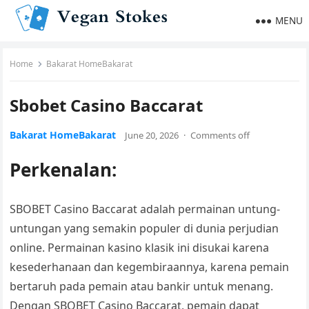
MENU
Home
Bakarat HomeBakarat
Sbobet Casino Baccarat
Bakarat HomeBakarat
June 20, 2026
·
Comments off
Perkenalan:
SBOBET Casino Baccarat adalah permainan untung-
untungan yang semakin populer di dunia perjudian
online. Permainan kasino klasik ini disukai karena
kesederhanaan dan kegembiraannya, karena pemain
bertaruh pada pemain atau bankir untuk menang.
Dengan SBOBET Casino Baccarat, pemain dapat